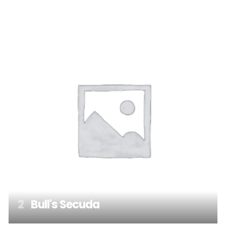
2
Bull's Secuda