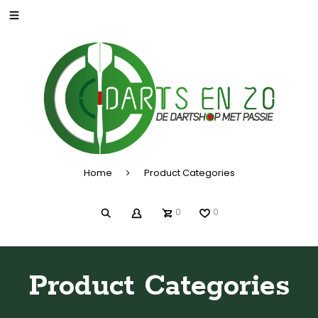
Home
Product Categories
0
0
Product Categories