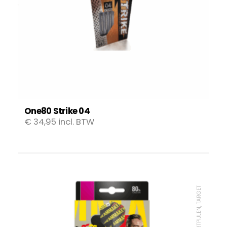
One80 Strike 04
€
34,95
incl. BTW
DARTPIJLEN, TARGET