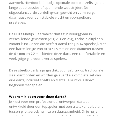
aanvoelt. Hierdoor behoud je optimale controle, zelfs tijdens
lange speelsessies of spannende wedstrijden. De
uitgebalanceerde verdeling van gewicht en vorm zorgt
daarnaast voor een stabiele vlucht en voorspelbare
prestaties.
De Bull’s Martijn Kleermaker darts zijn verkrijgbaar in
verschillende gewichten (21g, 23g en 25g), zodat je altijd een
variant kunt kiezen die perfect aansluit bij jouw speelstijl. Met
een barrel lengte van circa 51.9 mm en een diameter tussen
de 6.4 mm en 7.2 mm bieden deze darts een comfortabele en
veelzijdige grip voor diverse spelers.
Deze steeltip darts zijn geschikt voor gebruik op traditionele
sisal dartborden en worden geleverd als complete set van
drie darts, inclusief shafts en flights. Je kunt dus direct
beginnen met spelen.
Waarom kiezen voor deze darts?
Je kiest voor een professioneel ontworpen dartset,
ontwikkeld door een topspeler, met een uitstekende balans
tussen grip, aerodynamica en duurzaamheid. Of je nu je