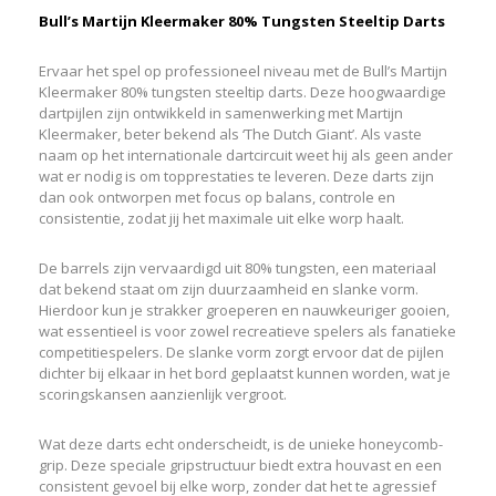
Bull’s Martijn Kleermaker 80% Tungsten Steeltip Darts
Ervaar het spel op professioneel niveau met de Bull’s Martijn
Kleermaker 80% tungsten steeltip darts. Deze hoogwaardige
dartpijlen zijn ontwikkeld in samenwerking met
Martijn
Kleermaker
, beter bekend als ‘The Dutch Giant’. Als vaste
naam op het internationale dartcircuit weet hij als geen ander
wat er nodig is om topprestaties te leveren. Deze darts zijn
dan ook ontworpen met focus op balans, controle en
consistentie, zodat jij het maximale uit elke worp haalt.
De barrels zijn vervaardigd uit 80% tungsten, een materiaal
dat bekend staat om zijn duurzaamheid en slanke vorm.
Hierdoor kun je strakker groeperen en nauwkeuriger gooien,
wat essentieel is voor zowel recreatieve spelers als fanatieke
competitiespelers. De slanke vorm zorgt ervoor dat de pijlen
dichter bij elkaar in het bord geplaatst kunnen worden, wat je
scoringskansen aanzienlijk vergroot.
Wat deze darts echt onderscheidt, is de unieke honeycomb-
grip. Deze speciale gripstructuur biedt extra houvast en een
consistent gevoel bij elke worp, zonder dat het te agressief