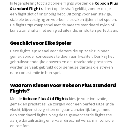
In tegenstelling tot traditionele flights worden de
Robson Plus
Standard Flights
direct op de shaft geklikt, zonder dat je
een flight slot of ring nodig hebt. Dit zorgt voor een stevige,
stabiele bevestiging en voorkomt losraken tijdens het spelen.
De flights zijn compatibel met de meeste standaard nylon of
kunststof shafts met een glad uiteinde, en sluiten perfect aan.
Geschikt voor Elke Speler
Deze flights zijn ideaal voor darters die op zoek zijn naar
gemak zonder concessies te doen aan kwaliteit. Dankzij het
gebruiksvriendelijke ontwerp en de uitstekende prestaties
worden ze vaak gebruikt door serieuze darters die streven
naar consistentie in hun spel.
Waarom Kiezen voor Robson Plus Standard
Flights?
Met de
Robson Plus Std Flights
kies je voor innovatie,
gemak en prestaties. Ze zorgen voor een perfect uitgelijnde
vlucht, blijven stevig zitten en gaan aanzienlijk langer mee
dan standaard flights. Voeg deze geavanceerde flights toe
aan je dartuitrusting en ervaar direct het verschil in controle
en comfort.