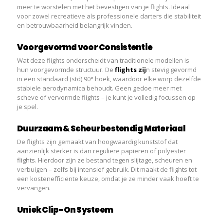
meer te worstelen met het bevestigen van je flights. Ideaal
voor zowel recreatieve als professionele darters die stabiliteit
en betrouwbaarheid belangrijk vinden.
Voorgevormd voor Consistentie
Wat deze flights onderscheidt van traditionele modellen is
hun voorgevormde structuur. De
flights zij
n stevig gevormd
in een standaard (std) 90° hoek, waardoor elke worp dezelfde
stabiele aerodynamica behoudt. Geen gedoe meer met
scheve of vervormde flights – je kunt je volledig focussen op
je spel.
Duurzaam & Scheurbestendig Materiaal
De flights zijn gemaakt van hoogwaardig kunststof dat
aanzienlijk sterker is dan reguliere papieren of polyester
flights. Hierdoor zijn ze bestand tegen slijtage, scheuren en
verbuigen – zelfs bij intensief gebruik. Dit maakt de flights tot
een kostenefficiënte keuze, omdat je ze minder vaak hoeft te
vervangen.
Uniek Clip-On Systeem