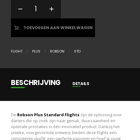
TOEVOEGEN AAN WINKELWAGEN
FLIGHT
PLUS
ROBSON
STD
BESCHRIJVING
DETAILS
Color
Clear, Blue, Orange, Red, Yellow
De
Robson Plus Standard Flights
zijn dé oplossing voor
darters die op zoek zijn naar gemak, duurzaamheid en
optimale prestaties in één innovatief product. Dankzij het
unieke, voorgevormde ontwerp bieden deze flights een
consistente vlucht, een perfecte pasvorm en hoef je nooit