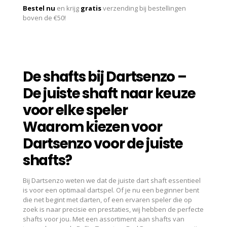
Bestel nu
en krijg
gratis
verzending bij bestellingen
boven de €50!
De shafts bij Dartsenzo –
De juiste shaft naar keuze
voor elke speler
Waarom kiezen voor
Dartsenzo voor de juiste
shafts?
Bij Dartsenzo weten we dat de juiste dart shaft essentieel
is voor een optimaal dartspel. Of je nu een beginner bent
die net begint met darten, of een ervaren speler die op
zoek is naar precisie en prestaties, wij hebben de perfecte
shafts voor jou. Met een assortiment aan shafts van