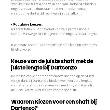
stabiliteit. De flight & shafts in één van Dartsenzo bieden
ongeëvenaarde duurzaamheid en aerodynamica,
waardoor je dart altijd recht op zijn doel afkomt.
• Populaire keuzes:
o Target K-flex – Een favoriet van vele professionele
spelers vanwege zijn lichtgewicht en ongeëvenaarde grip.
o Winmau Fusion – Voor maximale stabiliteit en prestaties
bij elke worp.
Keuze van de juiste shaft met de
juiste lengte bij Dartsenzo
De lengte van je shaft heeft directe invloed op de vlucht
van je dart. Bij Dartsenzo bieden we meerdere lengtes
voor shafts: short, in between en medium, zodat je altijd
de juiste keuze kunt maken voor je speelstijl.
Waarom Kiezen voor een shaft bij
Dartenzo?